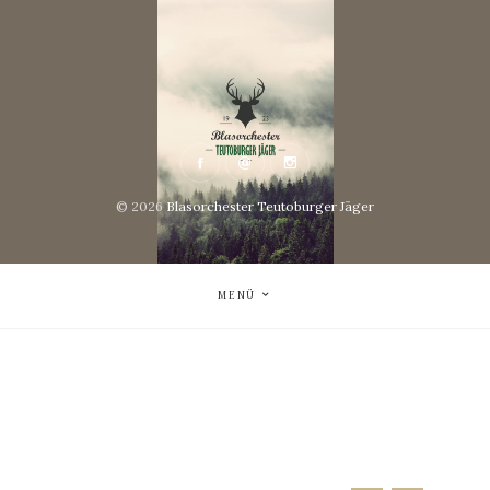
© 2026
Blasorchester Teutoburger Jäger
MENÜ