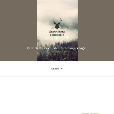
© 2026
Blasorchester Teutoburger Jäger
MENÜ